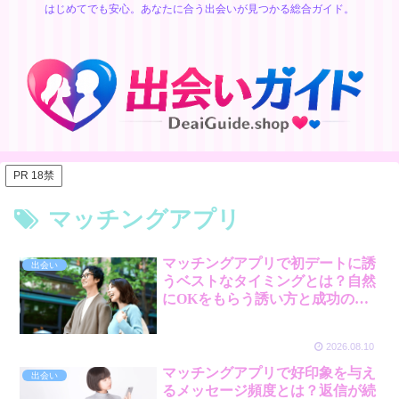
はじめてでも安心。あなたに合う出会いが見つかる総合ガイド。
PR 18禁
マッチングアプリ
マッチングアプリで初デートに誘
出会い
うベストなタイミングとは？自然
にOKをもらう誘い方と成功のコ
ツ
2026.08.10
マッチングアプリで好印象を与え
出会い
るメッセージ頻度とは？返信が続