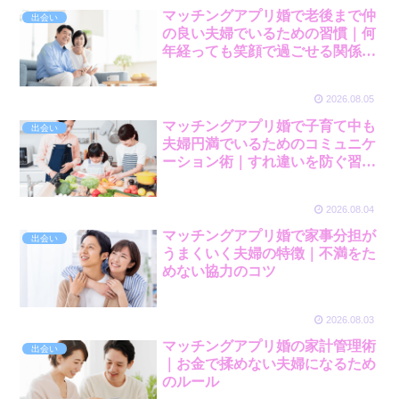
マッチングアプリ婚で老後まで仲
出会い
の良い夫婦でいるための習慣｜何
年経っても笑顔で過ごせる関係の
築き方
2026.08.05
マッチングアプリ婚で子育て中も
出会い
夫婦円満でいるためのコミュニケ
ーション術｜すれ違いを防ぐ習慣
とは
2026.08.04
マッチングアプリ婚で家事分担が
出会い
うまくいく夫婦の特徴｜不満をた
めない協力のコツ
2026.08.03
マッチングアプリ婚の家計管理術
出会い
｜お金で揉めない夫婦になるため
のルール