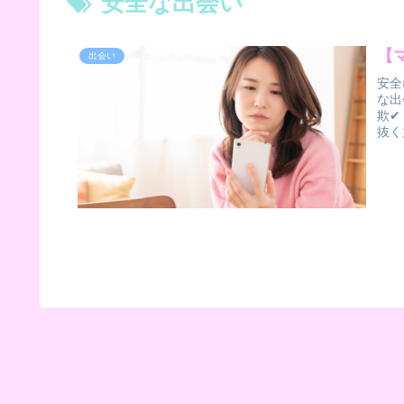
安全な出会い
【
出会い
安全
な出
欺✔
抜く