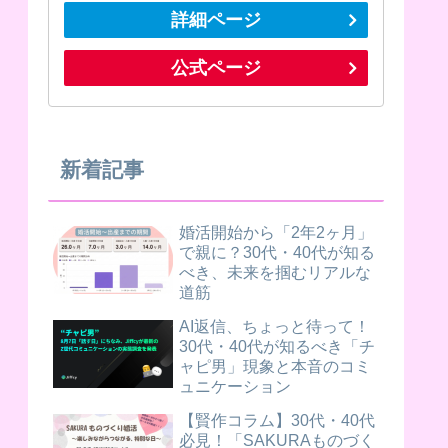
詳細ページ
公式ページ
新着記事
婚活開始から「2年2ヶ月」
で親に？30代・40代が知る
べき、未来を掴むリアルな
道筋
AI返信、ちょっと待って！
30代・40代が知るべき「チ
ャピ男」現象と本音のコミ
ュニケーション
【賢作コラム】30代・40代
必見！「SAKURAものづく