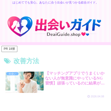
はじめてでも安心。あなたに合う出会いが見つかる総合ガイド。
PR 18禁
改善方法
【マッチングアプリでうまくいか
出会い
ない人が無意識にやっているNG
習慣】頑張っているのに結果が出
ない理由
2026.04.08