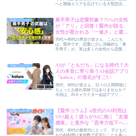
へと開催エリアを広げている大型恋活フ
ェス「MEGA LOVE FES」が、あなたの
恋を大きく動かすかもしれません。この
イベントがなぜ多くの支持を集めている
奥手男子は恋愛対象？75%の女性
出会いニュース
のか、その魅力と成功の秘訣に迫りま
が「アリ」と回答！賢作が語る、
す。
女性が惹かれる「一途さ」と避け
てほしい「NG行動」
30代〜40代の男女の皆さん、こんにち
は。賢作です。恋愛に少し消極的な「奥
手男子」が、実は多くの女性から恋愛対
象として見られていることをご存知でし
ょうか？今回の調査結果を見ると、奥手
であること自体は決してマイナスではな
AIが「ともだち」になる時代？大
出会いニュース
く、むしろ魅力に繋がりうることが明ら
人の本音に寄り添うAI会話アプリ
かになりました。ただし、いくつかの
「kaiwa」の進化がすごい
「避けてほしい行動」も浮き彫りに。今
回は、そんな奥手男子のリアルな恋愛事
30代、40代の皆さん、日々の人間関係に
情を、男性目線も交えながら深掘りして
ちょっとお疲れ気味ではありませんか？
いきます。
今回は、AIキャラクター会話アプリ
「kaiwa」が「ともだちAI」へとコンセプ
トを刷新し、一人ひとりに寄り添うパー
ソナライズ機能や関係性を選べる新機能
【賢作コラム】α世代のAI利用は
出会いニュース
を追加した話題をご紹介します。人間関
SNS超え！彼らがAIに抱く「友達
係の新しい選択肢として、AIがどんな存
感覚」と意外な「思考力低下への
在になっていくのか、賢作の視点からじ
不安」とは？
っくり解説していきますね。
30代・40代の親世代にとって、子どもた
ちのAI利用は未知数で不安なことも多い