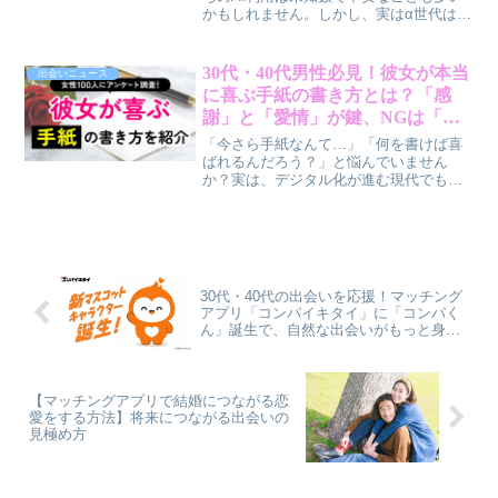
かもしれません。しかし、実はα世代はAI
を単なるツールではなく「友達」のよう
に感じ、一方で「思考力低下」への強い
不安も抱えていることが最新調査で明ら
30代・40代男性必見！彼女が本当
出会いニュース
かになりました。彼らのAIとの新しい関
に喜ぶ手紙の書き方とは？「感
わり方と、その背景にあるリアルな心理
謝」と「愛情」が鍵、NGは「自
を、賢作が深掘りします。
己陶酔ポエム」
「今さら手紙なんて…」「何を書けば喜
ばれるんだろう？」と悩んでいません
か？実は、デジタル化が進む現代でも、
女性は彼氏からの手紙をとても大切にし
ています。今回の調査で、女性が本当に
喜ぶ手紙のポイントが明らかになりまし
た。鍵は「気取らない感謝と愛情」で
す。
30代・40代の出会いを応援！マッチング
アプリ「コンパイキタイ」に「コンパく
ん」誕生で、自然な出会いがもっと身近
に？【賢作コラム】
【マッチングアプリで結婚につながる恋
愛をする方法】将来につながる出会いの
見極め方