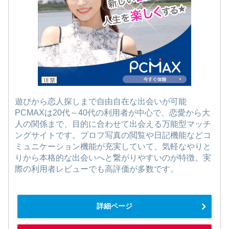
遊びから恋人探しまで自由自在な出会いが可能
PCMAXは20代～40代の利用者が中心で、恋愛から大
人の関係まで、目的に合わせて出会える万能型マッチ
ングサイトです。プロフ写真の閲覧や日記機能などコ
ミュニケーション機能が充実していて、気軽なやりと
りから本格的な出会いへと繋がりやすいのが特徴。実
際の利用者レビューでも高評価が多数です。
詳細ページ