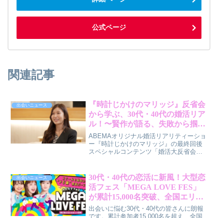
公式ページ
関連記事
『時計じかけのマリッジ』反省会
出会いニュース
から学ぶ、30代・40代の婚活リア
ル！〜賢作が語る、失敗から掴む
幸せのヒント〜
ABEMAオリジナル婚活リアリティーショ
ー『時計じかけのマリッジ』の最終回後
スペシャルコンテンツ「婚活大反省会」
から、30代・40代の男女が婚活で直面す
るリアルな課題と、そこから得られる気
づきを賢作の視点でお届けします。
30代・40代の恋活に新風！大型恋
出会いニュース
活フェス「MEGA LOVE FES」
が累計15,000名突破、全国エリア
拡大で「メガ級の出会い」をプロ
出会いに悩む30代・40代の皆さんに朗報
デュース！
です。累計参加者15,000名を超え、全国