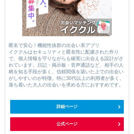
匿名で安心！機能性抜群の出会い系アプリ
イククルはセキュリティと匿名性に配慮された作り
で、個人情報を守りながらも確実に出会える設計がさ
れています。日記・掲示板・音声通話など、相手の人
柄を知る手段が多く、信頼関係を築いた上での出会い
がしやすいのが特徴。特に30代以上の利用者が多く、
落ち着いた大人の出会いを求める方におすすめです。
詳細ページ
公式ページ