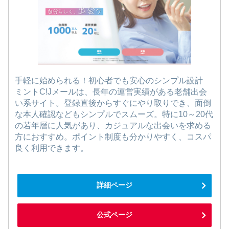
手軽に始められる！初心者でも安心のシンプル設計
ミントC!Jメールは、長年の運営実績がある老舗出会
い系サイト。登録直後からすぐにやり取りでき、面倒
な本人確認などもシンプルでスムーズ。特に10～20代
の若年層に人気があり、カジュアルな出会いを求める
方におすすめ。ポイント制度も分かりやすく、コスパ
良く利用できます。
詳細ページ
公式ページ