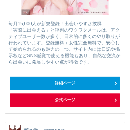
毎月15,000人が新規登録！出会いやすさ抜群
「実際に出会える」と評判のワクワクメールは、アク
ティブユーザー数が多く、日常的に多くのやり取りが
行われています。登録無料＋女性完全無料で、安心し
て始められるのも魅力の一つ。サイト内には日記や掲
示板などSNS感覚で使える機能もあり、自然な交流か
ら出会いに発展しやすい点が特徴です。
詳細ページ
公式ページ