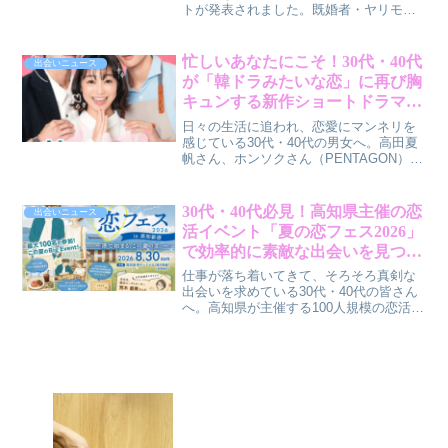
トが発表されました。既婚者・ヤリモ
ク、写真詐欺、突然のブロックなど、多
くの人が遭遇するトラブルの実態と、そ
こから見えてくるアプリ婚活の"本当のリ
忙しいあなたにこそ！30代・40代
出会いニュース
スク"を、30代・40代の皆さんに賢作（男
が「韓ドラみたいな恋」に再び胸
性目線）で解説します。
キュンする新作ショートドラマ
『韓ドラみたいな彼と私』がアツ
日々の生活に追われ、恋愛にマンネリを
い！
感じている30代・40代の男女へ。高田夏
帆さん、ホンソクさん（PENTAGON）、
NOAさんら日韓の注目キャストが贈る新
作縦型ショートドラマ『韓ドラみたいな
彼と私』が配信決定！王道の韓国ドラマ
30代・40代必見！高知県主催の恋
出会いニュース
エッセンスと日本のリアルな生活感が融
活イベント「夏の恋フェス2026」
合した、新たな胸キュンラブストーリー
で効率的に素敵な出会いを見つけ
の魅力に迫ります。
る方法
仕事が落ち着いてきて、そろそろ真剣な
出会いを求めている30代・40代の皆さん
へ。高知県が主催する100人規模の恋活イ
ベント「夏の恋フェス2026 in 高知新港」
が2026年8月30日に開催されます。この
記事では、このイベントがいかに効率的
で安心感のある出会いの場となり得る
か、その理由を賢作の視点から解説しま
す。