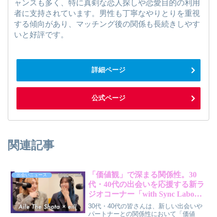
ャンスも多く、特に真剣な恋人探しや恋愛目的の利用
者に支持されています。男性も丁寧なやりとりを重視
する傾向があり、マッチング後の関係も長続きしやす
いと好評です。
詳細ページ
公式ページ
関連記事
「価値観」で深まる関係性。30
出会いニュース
代・40代の出会いを応援する新ラ
ジオコーナー「with Sync Labo」
がスタート！
30代・40代の皆さんは、新しい出会いや
パートナーとの関係性において「価値