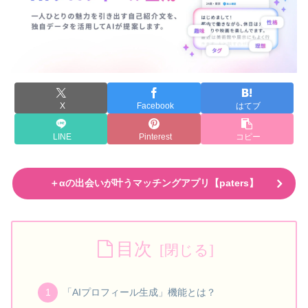
X
Facebook
はてブ
LINE
Pinterest
コピー
＋αの出会いが叶うマッチングアプリ【paters】
目次
「AIプロフィール生成」機能とは？