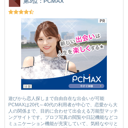
第3位：PCMAX
遊びから恋人探しまで自由自在な出会いが可能
PCMAXは20代～40代の利用者が中心で、恋愛から大
人の関係まで、目的に合わせて出会える万能型マッチ
ングサイトです。プロフ写真の閲覧や日記機能などコ
ミュニケーション機能が充実していて、気軽なやりと