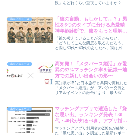
観」をどれくらい重視していますか？マ
ッチングアプリ「with」が協賛する
FM802の新コーナー「with Sync Labo」
は、アーティスト同士が本音で価値観を
「彼の言動、もしかして…？」男
出会いニュース
語り合うことで、私たち自身の関係性を
性を6つのタイプに分ける恋愛精
見つめ直すヒントを与えてくれます。こ
神年齢診断で、彼をもっと理解す
のコーナーから、より豊かな出会いやパ
るヒント
ートナーシップを築くための気づきを得
「彼の考えていることが分からない」
てみませんか。
「どうしてこんな態度を取るんだろう」
と悩む30代〜40代のあなたへ。実は男性
の恋愛モードの言動は、たった6つのタイ
プに分けられるってご存知でしたか？男
性目線でそのタイプを解説し、彼との関
高知発！「メタバース婚活」が驚
出会いニュース
係をよりスムーズにするためのヒントを
異の67%マッチング率を記録〜地
お届けします。
方での新しい出会いの形〜
高知県がIBJと日本旅行と共同で実施した
「メタバース婚活」が、アバター交流と
リアルイベントの融合により、最大67%
という高いマッチング率を達成しまし
た。地方での出会いの課題を解決し、地
域活性化にも繋がる新しい婚活の可能性
マッチングアプリで遭遇した「嫌
出会いニュース
を探ります。
な思い出」ランキング発表！30
代・40代が知るべき、アプリ婚活
の”本当のリスク”とは？
マッチングアプリ利用者の230名が経験し
た「嫌な思い出」を調査した最新レポー