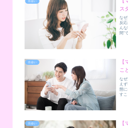
【
出会い
ス
なぜ
反応
んな
間”
【
出会い
こ
なぜ
えず
態に
すこ
【
出会い