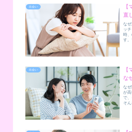
【
出会い
直
なぜ
ッチ
時、
す。
【
出会い
な
なぜ
が高
で、
そん