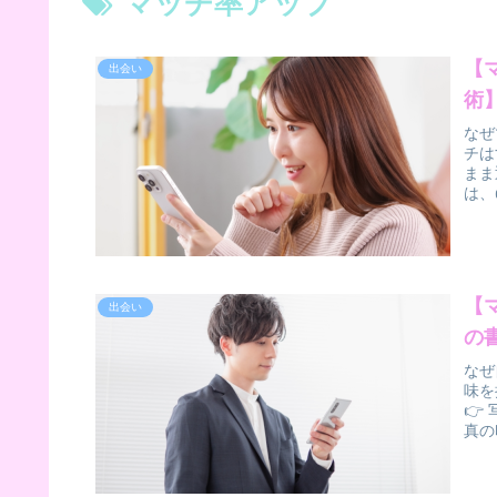
マッチ率アップ
【
出会い
術
なぜ
チは
まま
は、
【
出会い
の
なぜ
味を
👉
真の