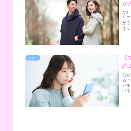
か
なぜ
リで
がる
まく
【
出会い
読
なぜ
るけ
ール
いる