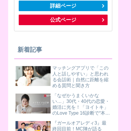
詳細ページ
公式ページ
新着記事
マッチングアプリで「この
人と話しやすい」と思われ
る会話術｜自然に距離を縮
める質問と聞き方
「なぜかうまくいかな
い…」30代・40代の恋愛・
婚活に光を！「ヨイトキ」
のLove Type 16診断で“本当
に合う相手”が見つかるヒン
『ガールオアレディ3』最
ト
終回目前！MC陣が語る