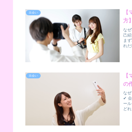
【
出会い
方
なぜ
己紹
まず
れだ
【
出会い
の
なぜ
✔ 
ール
どれ