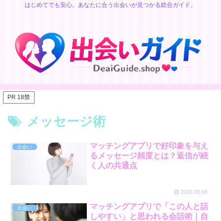
はじめてでも安心。あなたに合う出会いが見つかる総合ガイド。
PR 18禁
メッセージ術
マッチングアプリで好印象を与え
出会い
るメッセージ頻度とは？返信が続
く人の共通点
2026.08.09
マッチングアプリで「この人と話
出会い
しやすい」と思われる会話術｜自